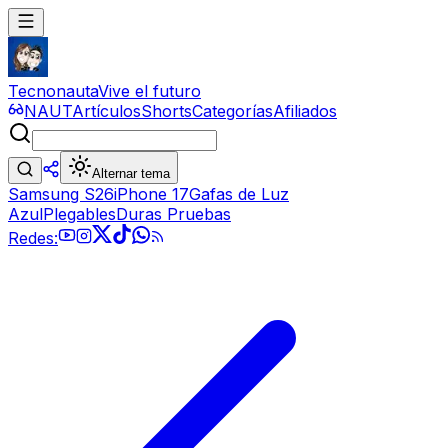
Tecnonauta
Vive el futuro
NAUT
Artículos
Shorts
Categorías
Afiliados
Alternar tema
Samsung S26
iPhone 17
Gafas de Luz
Azul
Plegables
Duras Pruebas
Redes: