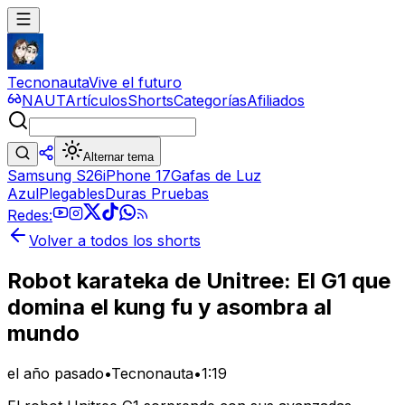
Tecnonauta
Vive el futuro
NAUT
Artículos
Shorts
Categorías
Afiliados
Alternar tema
Samsung S26
iPhone 17
Gafas de Luz
Azul
Plegables
Duras Pruebas
Redes:
Volver a todos los shorts
Robot karateka de Unitree: El G1 que
domina el kung fu y asombra al
mundo
el año pasado
•
Tecnonauta
•
1:19