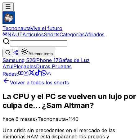
Tecnonauta
Vive el futuro
NAUT
Artículos
Shorts
Categorías
Afiliados
Alternar tema
Samsung S26
iPhone 17
Gafas de Luz
Azul
Plegables
Duras Pruebas
Redes:
Volver a todos los shorts
La CPU y el PC se vuelven un lujo por
culpa de… ¿Sam Altman?
hace 6 meses
•
Tecnonauta
•
1:40
Una crisis sin precedentes en el mercado de las
memorias RAM está disparando los precios y