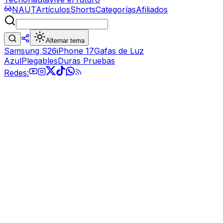
NAUT
Artículos
Shorts
Categorías
Afiliados
Alternar tema
Samsung S26
iPhone 17
Gafas de Luz
Azul
Plegables
Duras Pruebas
Redes: