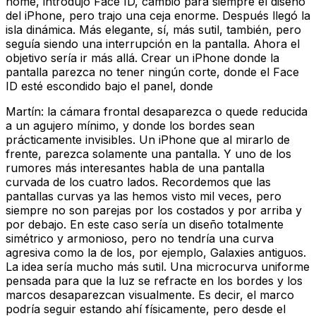
home, introdujo Face ID, cambió para siempre el diseño
del iPhone, pero trajo una ceja enorme. Después llegó la
isla dinámica. Más elegante, sí, más sutil, también, pero
seguía siendo una interrupción en la pantalla. Ahora el
objetivo sería ir más allá. Crear un iPhone donde la
pantalla parezca no tener ningún corte, donde el Face
ID esté escondido bajo el panel, donde
Martín: la cámara frontal desaparezca o quede reducida
a un agujero mínimo, y donde los bordes sean
prácticamente invisibles. Un iPhone que al mirarlo de
frente, parezca solamente una pantalla. Y uno de los
rumores más interesantes habla de una pantalla
curvada de los cuatro lados. Recordemos que las
pantallas curvas ya las hemos visto mil veces, pero
siempre no son parejas por los costados y por arriba y
por debajo. En este caso sería un diseño totalmente
simétrico y armonioso, pero no tendría una curva
agresiva como la de los, por ejemplo, Galaxies antiguos.
La idea sería mucho más sutil. Una microcurva uniforme
pensada para que la luz se refracte en los bordes y los
marcos desaparezcan visualmente. Es decir, el marco
podría seguir estando ahí físicamente, pero desde el