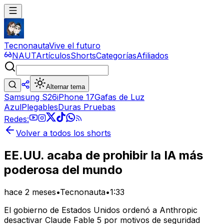
Tecnonauta
Vive el futuro
NAUT
Artículos
Shorts
Categorías
Afiliados
Alternar tema
Samsung S26
iPhone 17
Gafas de Luz
Azul
Plegables
Duras Pruebas
Redes:
Volver a todos los shorts
EE.UU. acaba de prohibir la IA más
poderosa del mundo
hace 2 meses
•
Tecnonauta
•
1:33
El gobierno de Estados Unidos ordenó a Anthropic
desactivar Claude Fable 5 por motivos de seguridad