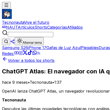
Tecnonauta
Vive el futuro
NAUT
Artículos
Shorts
Categorías
Afiliados
Alternar tema
Samsung S26
iPhone 17
Gafas de Luz Azul
Plegables
Duras
Redes:
Volver a todos los shorts
ChatGPT Atlas: El navegador con IA 
hace 9 meses
•
Tecnonauta
•
1:37
OpenAI lanza ChatGPT Atlas, un navegador revolucionari
Tecnonauta
Descubre las últimas novedades tecnológicas con análisis 