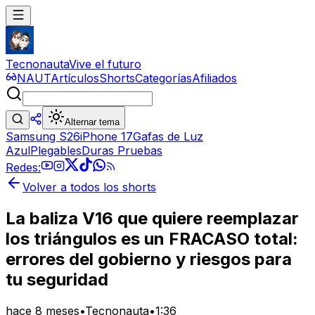
Tecnonauta
Vive el futuro
NAUT
Artículos
Shorts
Categorías
Afiliados
Alternar tema
Samsung S26
iPhone 17
Gafas de Luz
Azul
Plegables
Duras Pruebas
Redes:
Volver a todos los shorts
La baliza V16 que quiere reemplazar
los triángulos es un FRACASO total:
errores del gobierno y riesgos para
tu seguridad
hace 8 meses
•
Tecnonauta
•
1:36