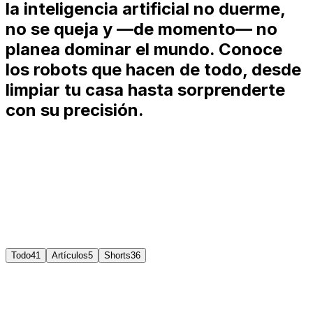
la inteligencia artificial no duerme,
no se queja y —de momento— no
planea dominar el mundo. Conoce
los robots que hacen de todo, desde
limpiar tu casa hasta sorprenderte
con su precisión.
Gafas NAUT de Tecnonauta
Protección revolucionaria contra pantallas que filtran el
99,5% de luz azul nociva.
Ver más
Comprar
Todo
41
Artículos
5
Shorts
36