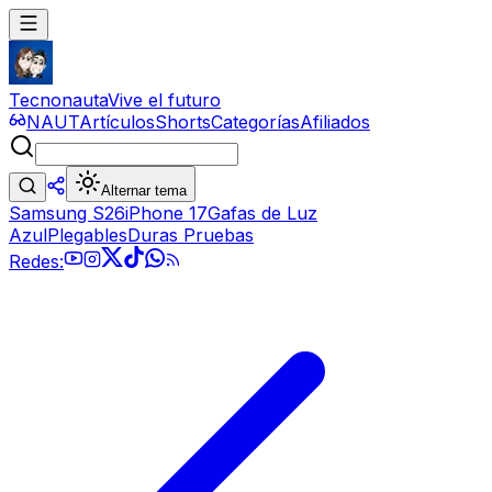
Tecnonauta
Vive el futuro
NAUT
Artículos
Shorts
Categorías
Afiliados
Alternar tema
Samsung S26
iPhone 17
Gafas de Luz
Azul
Plegables
Duras Pruebas
Redes: