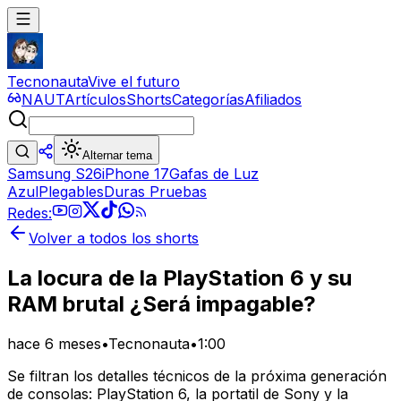
Tecnonauta
Vive el futuro
NAUT
Artículos
Shorts
Categorías
Afiliados
Alternar tema
Samsung S26
iPhone 17
Gafas de Luz
Azul
Plegables
Duras Pruebas
Redes:
Volver a todos los shorts
La locura de la PlayStation 6 y su
RAM brutal ¿Será impagable?
hace 6 meses
•
Tecnonauta
•
1:00
Se filtran los detalles técnicos de la próxima generación
de consolas: PlayStation 6, la portatil de Sony y la