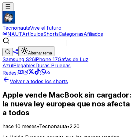
Tecnonauta
Vive el futuro
NAUT
Artículos
Shorts
Categorías
Afiliados
Alternar tema
Samsung S26
iPhone 17
Gafas de Luz
Azul
Plegables
Duras Pruebas
Redes:
Volver a todos los shorts
Apple vende MacBook sin cargador:
la nueva ley europea que nos afecta
a todos
hace 10 meses
•
Tecnonauta
•
2:20