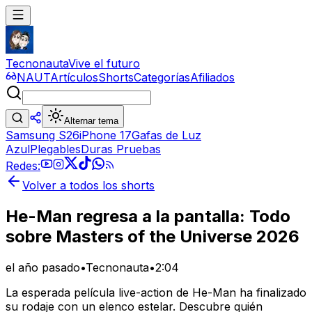
Tecnonauta
Vive el futuro
NAUT
Artículos
Shorts
Categorías
Afiliados
Alternar tema
Samsung S26
iPhone 17
Gafas de Luz
Azul
Plegables
Duras Pruebas
Redes:
Volver a todos los shorts
He-Man regresa a la pantalla: Todo
sobre Masters of the Universe 2026
el año pasado
•
Tecnonauta
•
2:04
La esperada película live-action de He-Man ha finalizado
su rodaje con un elenco estelar. Descubre quién