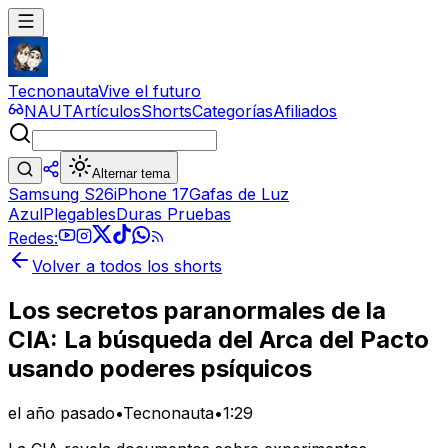
Tecnonauta
Vive el futuro
NAUT
Artículos
Shorts
Categorías
Afiliados
Alternar tema
Samsung S26
iPhone 17
Gafas de Luz
Azul
Plegables
Duras Pruebas
Redes:
Volver a todos los shorts
Los secretos paranormales de la
CIA: La búsqueda del Arca del Pacto
usando poderes psíquicos
el año pasado
•
Tecnonauta
•
1:29