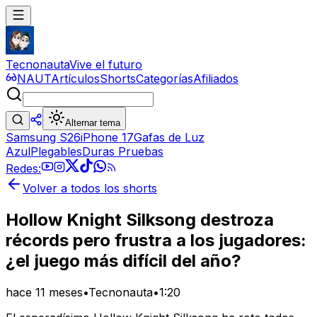
Tecnonauta
Vive el futuro
NAUT
Artículos
Shorts
Categorías
Afiliados
Alternar tema
Samsung S26
iPhone 17
Gafas de Luz
Azul
Plegables
Duras Pruebas
Redes:
Volver a todos los shorts
Hollow Knight Silksong destroza
récords pero frustra a los jugadores:
¿el juego más difícil del año?
hace 11 meses
•
Tecnonauta
•
1:20