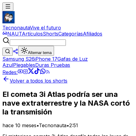
Tecnonauta
Vive el futuro
NAUT
Artículos
Shorts
Categorías
Afiliados
Alternar tema
Samsung S26
iPhone 17
Gafas de Luz
Azul
Plegables
Duras Pruebas
Redes:
Volver a todos los shorts
El cometa 3i Atlas podría ser una
nave extraterrestre y la NASA cortó
la transmisión
hace 10 meses
•
Tecnonauta
•
2:51