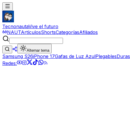
Tecnonauta
Vive el futuro
NAUT
Artículos
Shorts
Categorías
Afiliados
Alternar tema
Samsung S26
iPhone 17
Gafas de Luz Azul
Plegables
Duras
Redes: