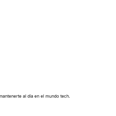
ias gratis que no te puedes perder.
 el futuro del gaming portátil.
as. La comunidad gamer está furiosa y hasta la web para
 mantenerte al día en el mundo tech.