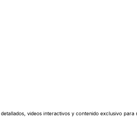
Xbox. Portada oficial, precio estimado y el sorteo de 5 cop
ionales?
olas Tradicionales?
Edition: características, diseño, rendimiento y cómo cambia
radicionales?
xplotan
 drásticamente los precios de Game Pass y reducir ventaj
detallados, videos interactivos y contenido exclusivo para