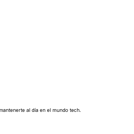
tranjeras que entren a EE.UU., generando incertidumbre
na el salto de 65 a 75 pulgadas.
 por qué LG está tan confiado en su nueva tecnología.
 mantenerte al día en el mundo tech.