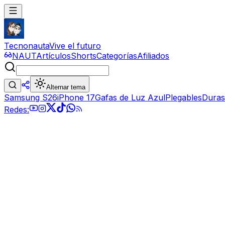
Tecnonauta
Vive el futuro
NAUT
Artículos
Shorts
Categorías
Afiliados
Alternar tema
Samsung S26
iPhone 17
Gafas de Luz Azul
Plegables
Duras
Redes: