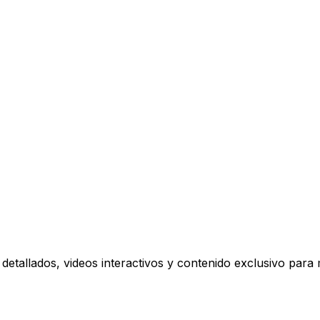
s del 100% a todas las producciones cinematográficas ex
+ Barra de Sonido 400W
barra de sonido de 400W. Descubre si realmente vale la pe
a de Sonido 400W
adas
a
adas comparado directamente con su predecesor. Descubre
detallados, videos interactivos y contenido exclusivo para