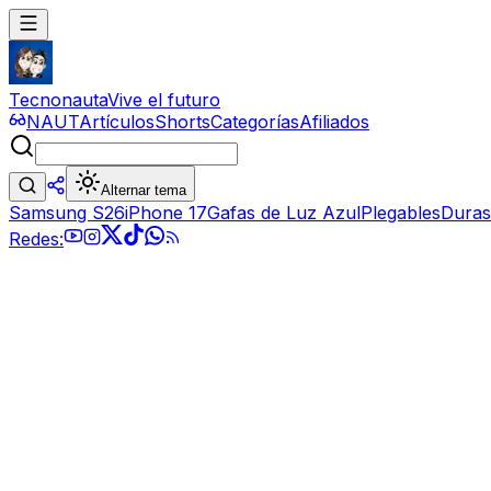
Tecnonauta
Vive el futuro
NAUT
Artículos
Shorts
Categorías
Afiliados
Alternar tema
Samsung S26
iPhone 17
Gafas de Luz Azul
Plegables
Duras
Redes: