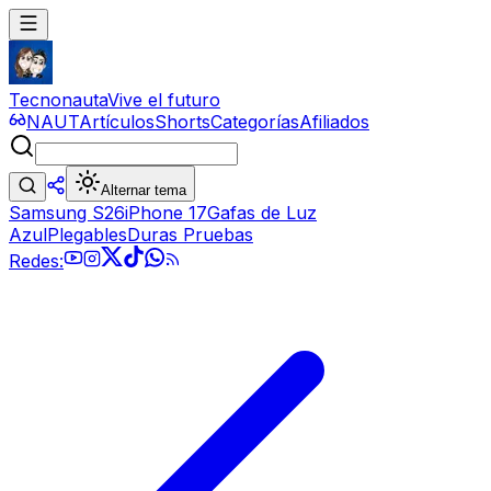
Tecnonauta
Vive el futuro
NAUT
Artículos
Shorts
Categorías
Afiliados
Alternar tema
Samsung S26
iPhone 17
Gafas de Luz
Azul
Plegables
Duras Pruebas
Redes: