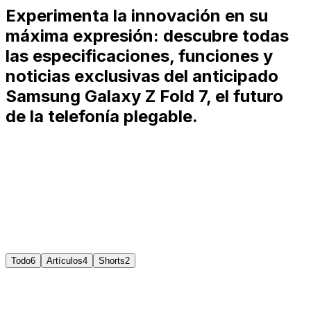
Experimenta la innovación en su
máxima expresión: descubre todas
las especificaciones, funciones y
noticias exclusivas del anticipado
Samsung Galaxy Z Fold 7, el futuro
de la telefonía plegable.
Gafas NAUT de Tecnonauta
Protección revolucionaria contra pantallas que filtran el
99,5% de luz azul nociva.
Ver más
Comprar
Todo
6
Artículos
4
Shorts
2