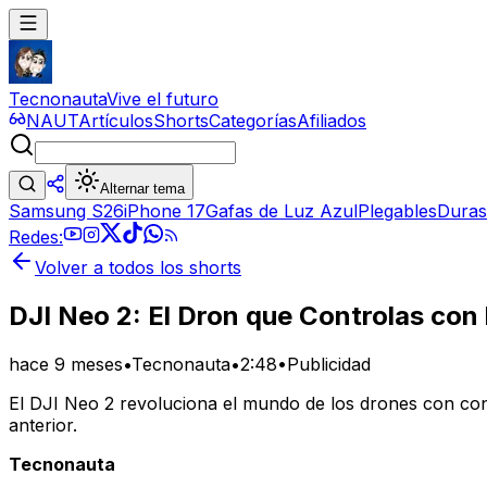
Tecnonauta
Vive el futuro
NAUT
Artículos
Shorts
Categorías
Afiliados
Alternar tema
Samsung S26
iPhone 17
Gafas de Luz Azul
Plegables
Duras
Redes:
Volver a todos los shorts
DJI Neo 2: El Dron que Controlas con
hace 9 meses
•
Tecnonauta
•
2:48
•
Publicidad
El DJI Neo 2 revoluciona el mundo de los drones con cont
anterior.
Tecnonauta