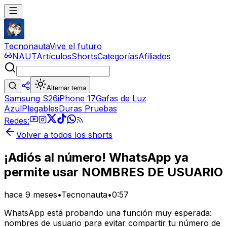
Tecnonauta
Vive el futuro
NAUT
Artículos
Shorts
Categorías
Afiliados
Alternar tema
Samsung S26
iPhone 17
Gafas de Luz
Azul
Plegables
Duras Pruebas
Redes:
Volver a todos los shorts
¡Adiós al número! WhatsApp ya
permite usar NOMBRES DE USUARIO
hace 9 meses
•
Tecnonauta
•
0:57
WhatsApp está probando una función muy esperada:
nombres de usuario para evitar compartir tu número de