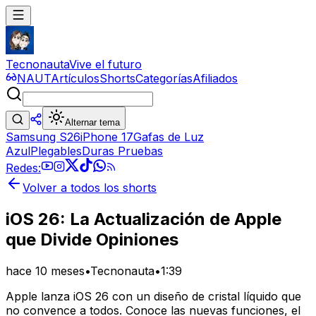
Tecnonauta
Vive el futuro
NAUT
Artículos
Shorts
Categorías
Afiliados
Alternar tema
Samsung S26
iPhone 17
Gafas de Luz
Azul
Plegables
Duras Pruebas
Redes:
Volver a todos los shorts
iOS 26: La Actualización de Apple
que Divide Opiniones
hace 10 meses
•
Tecnonauta
•
1:39
Apple lanza iOS 26 con un diseño de cristal líquido que
no convence a todos. Conoce las nuevas funciones, el