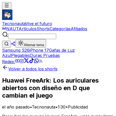
Tecnonauta
Vive el futuro
NAUT
Artículos
Shorts
Categorías
Afiliados
Alternar tema
Samsung S26
iPhone 17
Gafas de Luz
Azul
Plegables
Duras Pruebas
Redes:
Volver a todos los shorts
Huawei FreeArk: Los auriculares
abiertos con diseño en D que
cambian el juego
el año pasado
•
Tecnonauta
•
1:30
•
Publicidad