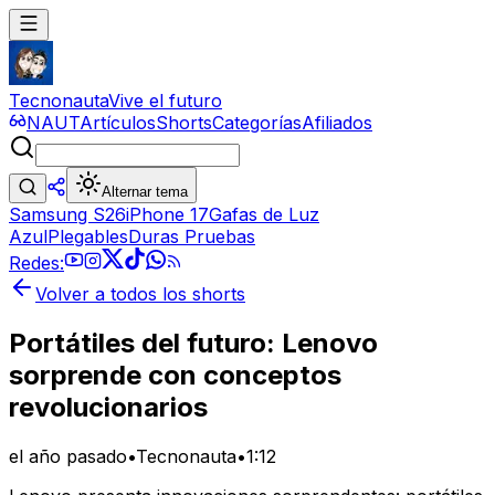
Tecnonauta
Vive el futuro
NAUT
Artículos
Shorts
Categorías
Afiliados
Alternar tema
Samsung S26
iPhone 17
Gafas de Luz
Azul
Plegables
Duras Pruebas
Redes:
Volver a todos los shorts
Portátiles del futuro: Lenovo
sorprende con conceptos
revolucionarios
el año pasado
•
Tecnonauta
•
1:12