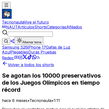
Tecnonauta
Vive el futuro
NAUT
Artículos
Shorts
Categorías
Afiliados
Alternar tema
Samsung S26
iPhone 17
Gafas de Luz
Azul
Plegables
Duras Pruebas
Redes:
Volver a todos los shorts
Se agotan los 10000 preservativos
de los Juegos Olímpicos en tiempo
récord
hace 6 meses
•
Tecnonauta
•
1:11