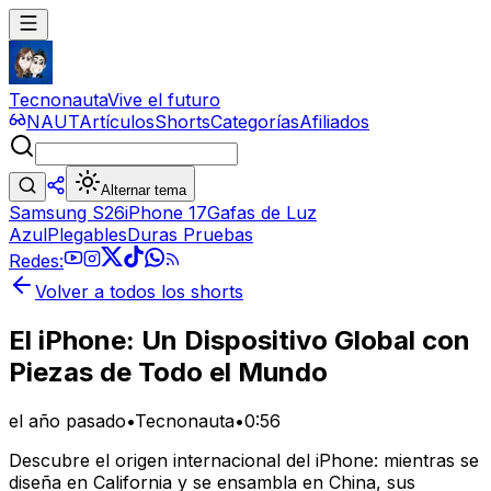
Tecnonauta
Vive el futuro
NAUT
Artículos
Shorts
Categorías
Afiliados
Alternar tema
Samsung S26
iPhone 17
Gafas de Luz
Azul
Plegables
Duras Pruebas
Redes:
Volver a todos los shorts
El iPhone: Un Dispositivo Global con
Piezas de Todo el Mundo
el año pasado
•
Tecnonauta
•
0:56
Descubre el origen internacional del iPhone: mientras se
diseña en California y se ensambla en China, sus