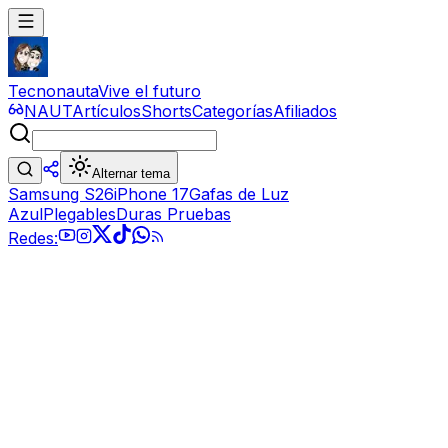
Tecnonauta
Vive el futuro
NAUT
Artículos
Shorts
Categorías
Afiliados
Alternar tema
Samsung S26
iPhone 17
Gafas de Luz
Azul
Plegables
Duras Pruebas
Redes: