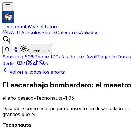
Tecnonauta
Vive el futuro
NAUT
Artículos
Shorts
Categorías
Afiliados
Alternar tema
Samsung S26
iPhone 17
Gafas de Luz Azul
Plegables
Duras
Redes:
Volver a todos los shorts
El escarabajo bombardero: el maestro
el año pasado
•
Tecnonauta
•
1:05
Descubre cómo este pequeño insecto ha desarrollado un 
grandes que él.
Tecnonauta