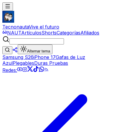
Tecnonauta
Vive el futuro
NAUT
Artículos
Shorts
Categorías
Afiliados
Alternar tema
Samsung S26
iPhone 17
Gafas de Luz
Azul
Plegables
Duras Pruebas
Redes: