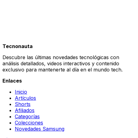
Rumores iPhone 16: ¿Acertamos?
Apple presenta el iPhone 16 con novedades que por fin
tienen sentido. Nuevo botón táctil, Action Button y el
mismo procesador para todos los modelos. ¿Es el
cambio que esperábamos?
:
Tecnonauta
Rumores iPhone 16: ¿Acertamos?
Descubre las últimas novedades tecnológicas con
análisis detallados, videos interactivos y contenido
exclusivo para mantenerte al día en el mundo tech.
Enlaces
Inicio
Artículos
Shorts
Afiliados
Categorías
Colecciones
Novedades Samsung