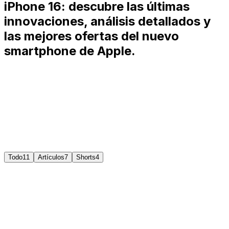
iPhone 16: descubre las últimas
innovaciones, análisis detallados y
las mejores ofertas del nuevo
smartphone de Apple.
Gafas NAUT de Tecnonauta
Protección revolucionaria contra pantallas que filtran el
99,5% de luz azul nociva.
Ver más
Comprar
Todo
11
Artículos
7
Shorts
4
NO SALIÓ COMO ESPERABA!!!!!!!! ¿Mejor iPhone o
Android?